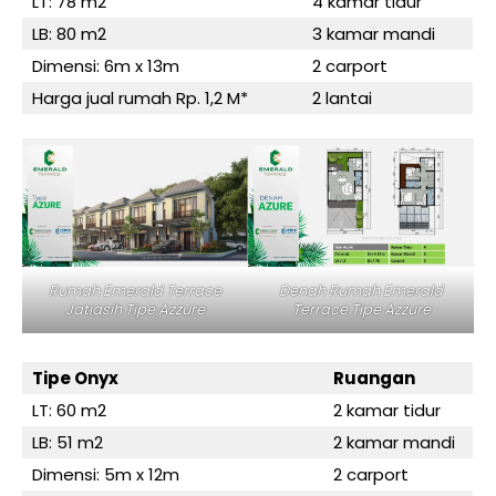
LT: 78 m2
4 kamar tidur
LB: 80 m2
3 kamar mandi
Dimensi: 6m x 13m
2 carport
Harga jual rumah Rp. 1,2 M*
2 lantai
Rumah Emerald Terrace
Denah Rumah Emerald
Jatiasih Tipe Azzure
Terrace Tipe Azzure
Tipe Onyx
Ruangan
LT: 60 m2
2 kamar tidur
LB: 51 m2
2 kamar mandi
Dimensi: 5m x 12m
2 carport