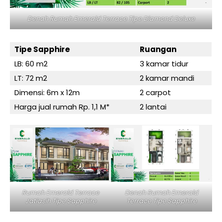
Denah Rumah Emerald Terrace Tipe Diamond Deluxe
Tipe Sapphire
Ruangan
LB: 60 m2
3 kamar tidur
LT: 72 m2
2 kamar mandi
Dimensi: 6m x 12m
2 carpot
Harga jual rumah Rp. 1,1 M*
2 lantai
Rumah Emerald Terrace
Denah Rumah Emerald
Jatiasih Tipe Sapphire
Terrace Tipe Sapphire