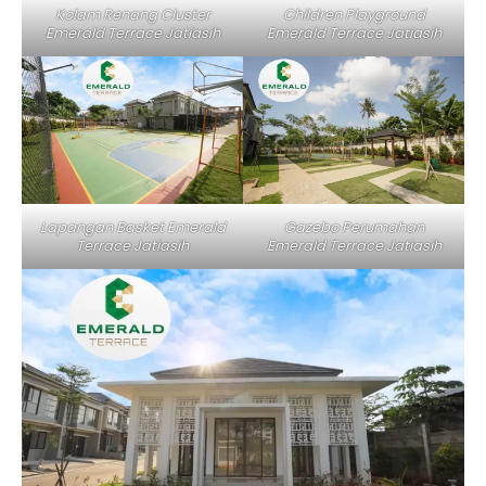
Kolam Renang Cluster
Children Playground
Emerald Terrace Jatiasih
Emerald Terrace Jatiasih
Lapangan Basket Emerald
Gazebo Perumahan
Terrace Jatiasih
Emerald Terrace Jatiasih