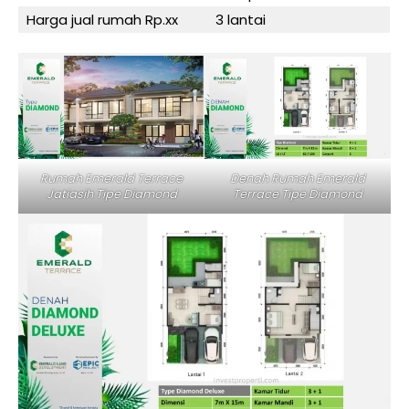
Harga jual rumah Rp.xx
3 lantai
Rumah Emerald Terrace
Denah Rumah Emerald
Jatiasih Tipe Diamond
Terrace Tipe Diamond