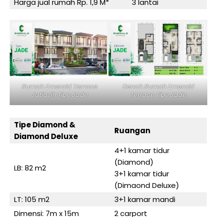
Harga jual rumah Rp. 1,9 M*
3 lantai
Rumah Emerald Terrace
Denah Rumah Emerald
Jatiasih Tipe Jade
Terrace Tipe Jade
Tipe Diamond &
Ruangan
Diamond Deluxe
4+1 kamar tidur
(Diamond)
LB: 82 m2
3+1 kamar tidur
(Dimaond Deluxe)
LT: 105 m2
3+1 kamar mandi
Dimensi: 7m x 15m
2 carport