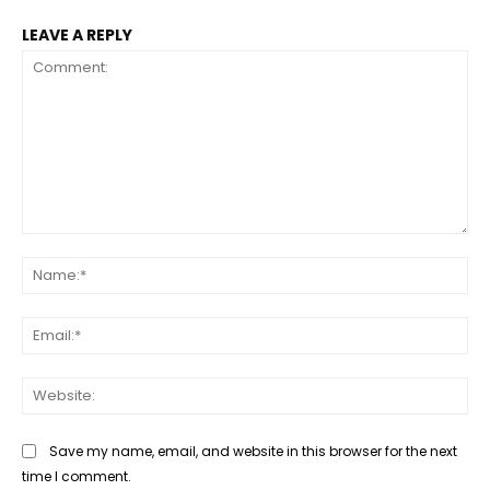
LEAVE A REPLY
Comment:
Na
Ema
Web
Save my name, email, and website in this browser for the next
time I comment.