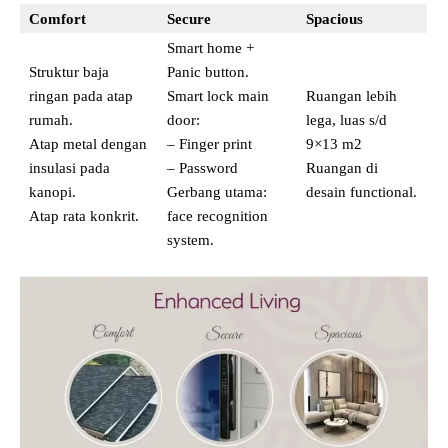
Comfort
Secure
Spacious
Smart home +
Struktur baja
Panic button.
ringan pada atap
Smart lock main
Ruangan lebih
rumah.
door:
lega, luas s/d
Atap metal dengan
– Finger print
9×13 m2
insulasi pada
– Password
Ruangan di
kanopi.
Gerbang utama:
desain functional.
Atap rata konkrit.
face recognition
system.