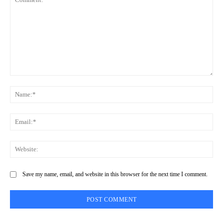
Comment:
Na
Ema
Web
Save my name, email, and website in this browser for the next time I comment.