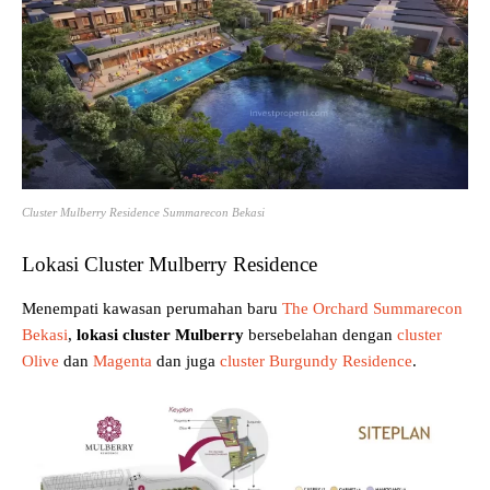
Cluster Mulberry Residence Summarecon Bekasi
Lokasi Cluster Mulberry Residence
Menempati kawasan perumahan baru
The Orchard Summarecon
Bekasi
,
lokasi cluster Mulberry
bersebelahan dengan
cluster
Olive
dan
Magenta
dan juga
cluster Burgundy Residence
.