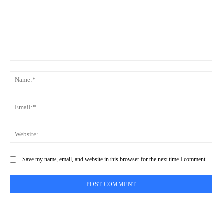
Comment:
Na
Ema
Web
Save my name, email, and website in this browser for the next time I comment.