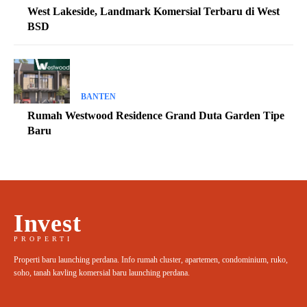
West Lakeside, Landmark Komersial Terbaru di West
BSD
BANTEN
Rumah Westwood Residence Grand Duta Garden Tipe
Baru
Invest
PROPERTI
Properti baru launching perdana. Info rumah cluster, apartemen, condominium, ruko,
soho, tanah kavling komersial baru launching perdana.