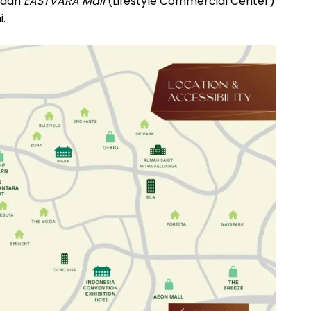
) dan
EASTVARA Mall
(Lifestyle Commercial Center)
i.