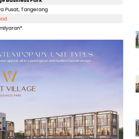
ge Business Park
ya Pusat, Tangerang
and
milyaran*.