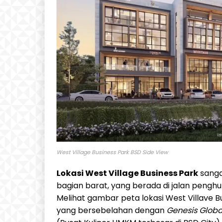
West Village Business Park BSD Side View
Lokasi West Village Business Park
sanga
bagian barat, yang berada di jalan pengh
Melihat gambar peta lokasi West Villave Bu
yang bersebelahan dengan
Genesis Glob