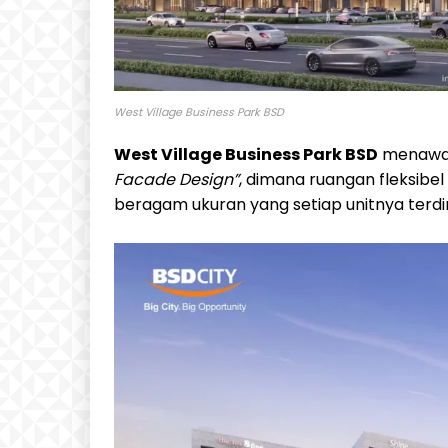
West Village Business Park BSD
West Village Business Park BSD
menawar
Facade Design”
, dimana ruangan fleksibel
beragam ukuran yang setiap unitnya terdiri