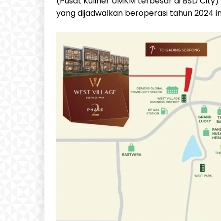
(Pusat Kuliner UMKM terbesar di BSD City
yang dijadwalkan beroperasi tahun 2024 in