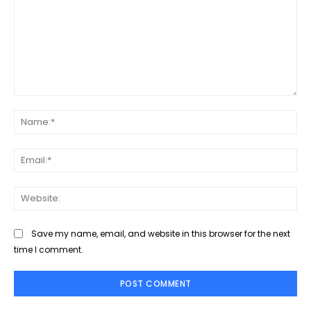
Comment:
Na
Ema
Web
Save my name, email, and website in this browser for the next
time I comment.