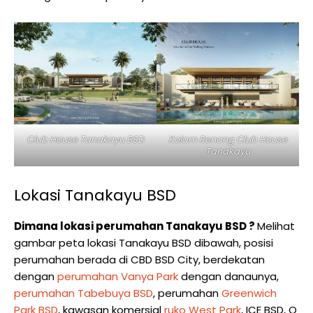
Club House Tanakayu BSD
Kolam Renang Club House
Tanakayu
Lokasi Tanakayu BSD
Dimana lokasi perumahan Tanakayu BSD ?
Melihat
gambar peta lokasi Tanakayu BSD dibawah, posisi
perumahan berada di CBD BSD City, berdekatan
dengan
perumahan Vanya Park
dengan danaunya,
perumahan Tabebuya BSD
, perumahan
Greenwich
Park BSD
, kawasan komersial
ruko West Park
, ICE BSD, Q