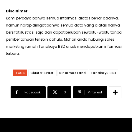
Disclaimer
:
Kami percaya bahwa semua informasi diatas benar adanya,
namun harap diingat bahwa semua data yang diatas hanya
bersifat ilustrasi saja dan dapat berubah sewaktu-waktu tanpa
pemberitahuan terlebih dahulu. Mohon anda hubungi sales
marketing rumah Tanakayu BSD untuk mendapatkan informasi
terbaru.
TAGS
Cluster Svasti
Sinarmas Land
Tanakayu BSD
Facebook
X
Pinterest