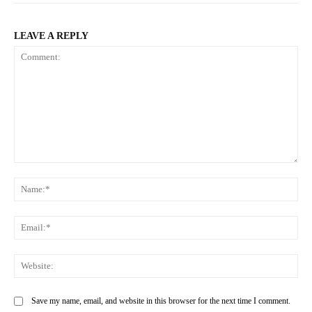
LEAVE A REPLY
Comment:
Na
Ema
Web
Save my name, email, and website in this browser for the next time I comment.