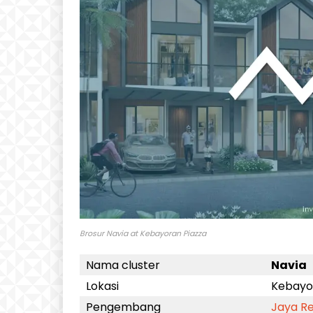
Brosur Navia at Kebayoran Piazza
Nama cluster
Navia
Lokasi
Kebayor
Pengembang
Jaya Re