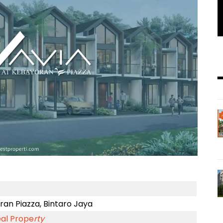
an Piazza, Bintaro Jaya
al Prope
rty