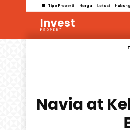
Tipe Properti
Harga
Lokasi
Hubung
Invest
PROPERTI
T
Navia at Ke