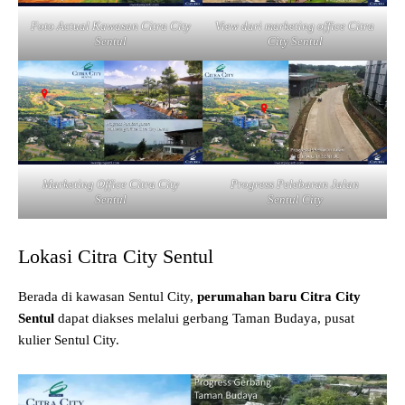
Foto Actual Kawasan Citra City
View dari marketing office Citra
Sentul
City Sentul
Marketing Office Citra City
Progress Pelebaran Jalan
Sentul
Sentul City
Lokasi Citra City Sentul
Berada di kawasan Sentul City,
perumahan baru Citra City
Sentul
dapat diakses melalui gerbang Taman Budaya, pusat
kulier Sentul City.