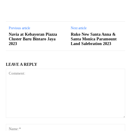
Previous article
Next article
Navia at Kebayoran Piazza
Ruko New Santa Anna &
Cluster Baru Bintaro Jaya
Santa Monica Paramount
2023
Land Salebration 2023
LEAVE A REPLY
Comment:
Na