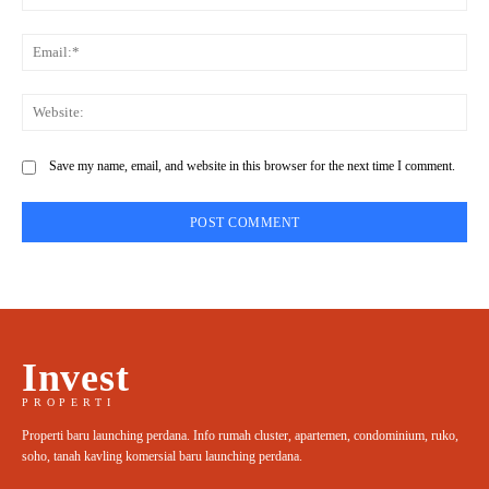
Ema
Web
Save my name, email, and website in this browser for the next time I comment.
Invest
PROPERTI
Properti baru launching perdana. Info rumah cluster, apartemen, condominium, ruko,
soho, tanah kavling komersial baru launching perdana.