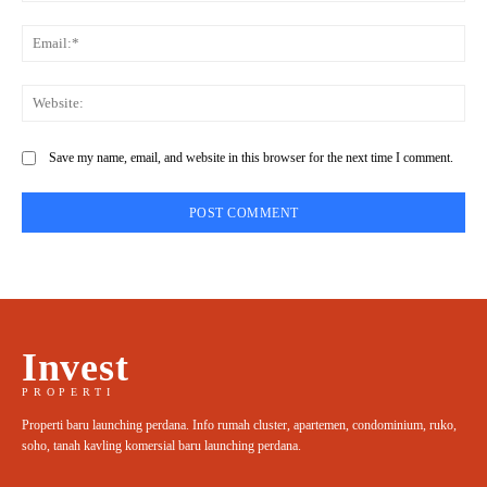
Ema
Web
Save my name, email, and website in this browser for the next time I comment.
Invest
PROPERTI
Properti baru launching perdana. Info rumah cluster, apartemen, condominium, ruko,
soho, tanah kavling komersial baru launching perdana.