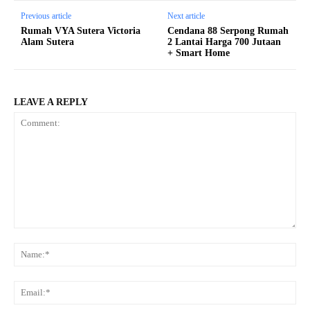
Previous article
Next article
Rumah VYA Sutera Victoria
Cendana 88 Serpong Rumah
Alam Sutera
2 Lantai Harga 700 Jutaan
+ Smart Home
LEAVE A REPLY
Comment:
Na
Ema