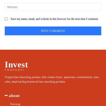
Web
Save my name, email, and website in this browser for the next time I comment.
Invest
PROPERTI
Properti baru launching perdana. Info rumah cluster, apartemen, condominium, ruko,
soho, tanah kavling komersial baru launching perdana.
━ about
Tentang