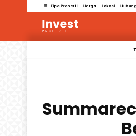
Tipe Properti
Harga
Lokasi
Hubung
Invest
PROPERTI
T
Summareco
B