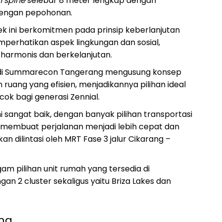
 spine
selebar 8 meter lengkap dengan
dengan pepohonan.
yek ini berkomitmen pada prinsip keberlanjutan
rhatikan aspek lingkungan dan sosial,
harmonis dan berkelanjutan.
 di Summarecon Tangerang mengusung konsep
uang yang efisien, menjadikannya pilihan ideal
cok bagi generasi Zennial.
i sangat baik, dengan banyak pilihan transportasi
ol, membuat perjalanan menjadi lebih cepat dan
dilintasi oleh MRT Fase 3 jalur Cikarang –
am pilihan unit rumah yang tersedia di
 2 cluster sekaligus yaitu Briza Lakes dan
ng