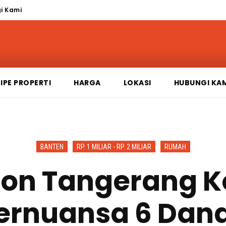
i Kami
IPE PROPERTI
HARGA
LOKASI
HUBUNGI KA
BANTEN
RP. 1 MILIAR - RP. 2 MILIAR
RUMAH
n Tangerang K
ernuansa 6 Dan