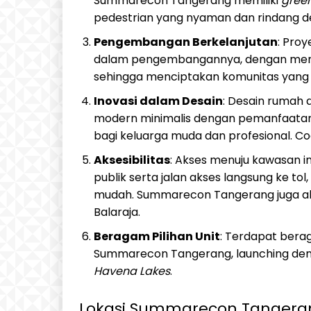
Summarecon Tangerang memiliki
green
pedestrian yang nyaman dan rindang 
Pengembangan Berkelanjutan
: Pro
dalam pengembangannya, dengan mempe
sehingga menciptakan komunitas yang 
Inovasi dalam Desain
: Desain rumah
modern minimalis dengan pemanfaatan r
bagi keluarga muda dan profesional. Co
Aksesibilitas
: Akses menuju kawasan in
publik serta jalan akses langsung ke t
mudah. Summarecon Tangerang juga akan 
Balaraja.
Beragam Pilihan Unit
: Terdapat berag
Summarecon Tangerang, launching dengan
Havena Lakes
.
Lokasi Summarecon Tangera