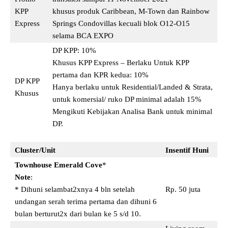
KPP
khusus produk Caribbean, M-Town dan Rainbow
Express
Springs Condovillas kecuali blok O12-O15
selama BCA EXPO
DP KPP: 10%
Khusus KPP Express – Berlaku Untuk KPP
pertama dan KPR kedua: 10%
DP KPP
Hanya berlaku untuk Residential/Landed & Strata,
Khusus
untuk komersial/ ruko DP minimal adalah 15%
Mengikuti Kebijakan Analisa Bank untuk minimal
DP.
Cluster/Unit
Insentif Huni
Townhouse Emerald Cove
*
Note
:
* Dihuni selambat2xnya 4 bln setelah
Rp. 50 juta
undangan serah terima pertama dan dihuni 6
bulan berturut2x dari bulan ke 5 s/d 10.