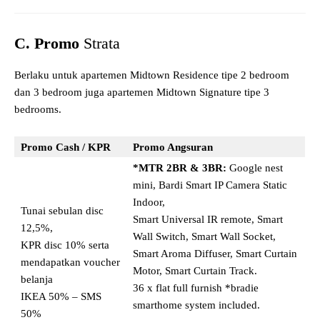
C. Promo
Strata
Berlaku untuk apartemen Midtown Residence tipe 2 bedroom
dan 3 bedroom juga apartemen Midtown Signature tipe 3
bedrooms.
Promo Cash / KPR
Promo Angsuran
*MTR 2BR & 3BR:
Google nest
mini, Bardi Smart IP Camera Static
Indoor,
Tunai sebulan disc
Smart Universal IR remote, Smart
12,5%,
Wall Switch, Smart Wall Socket,
KPR disc 10% serta
Smart Aroma Diffuser, Smart Curtain
mendapatkan voucher
Motor, Smart Curtain Track.
belanja
36 x flat full furnish *bradie
IKEA 50% – SMS
smarthome system included.
50%