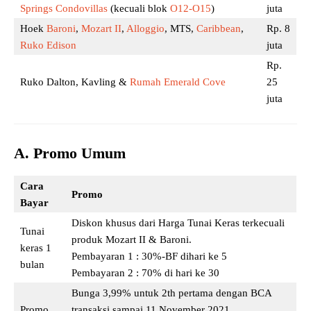
Springs Condovillas
(kecuali blok
O12-O15
)
juta
Hoek
Baroni
,
Mozart II
,
Alloggio
, MTS,
Caribbean
,
Rp. 8
Ruko Edison
juta
Rp.
Ruko Dalton, Kavling &
Rumah Emerald Cove
25
juta
A. Promo Umum
Cara
Promo
Bayar
Diskon khusus dari Harga Tunai Keras terkecuali
Tunai
produk Mozart II & Baroni.
keras 1
Pembayaran 1 : 30%-BF dihari ke 5
bulan
Pembayaran 2 : 70% di hari ke 30
Bunga 3,99% untuk 2th pertama dengan BCA
Promo
transaksi sampai 11 November 2021