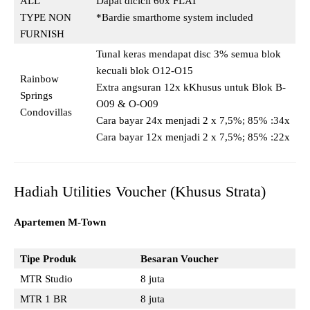
ALL
Dapat dicicil 60x FLAT
TYPE NON
*Bardie smarthome system included
FURNISH
Tunal keras mendapat disc 3% semua blok
kecuali blok O12-O15
Rainbow
Extra angsuran 12x kKhusus untuk Blok B-
Springs
O09 & O-O09
Condovillas
Cara bayar 24x menjadi 2 x 7,5%; 85% :34x
Cara bayar 12x menjadi 2 x 7,5%; 85% :22x
Hadiah Utilities Voucher (Khusus Strata)
Apartemen M-Town
Tipe Produk
Besaran Voucher
MTR Studio
8 juta
MTR 1 BR
8 juta