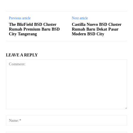
Previous article
Next article
The BlizField BSD Cluster
Castilla Nuevo BSD Cluster
Rumah Premium Baru BSD
Rumah Baru Dekat Pasar
City Tangerang
Modern BSD City
LEAVE A REPLY
Comment:
Na