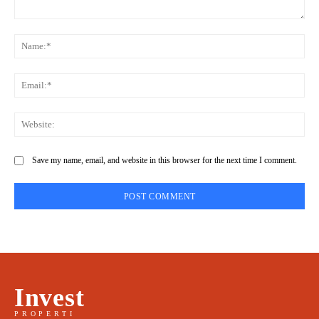
Comment:
Na
Ema
Web
Save my name, email, and website in this browser for the next time I comment.
Invest
PROPERTI