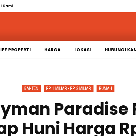
i Kami
IPE PROPERTI
HARGA
LOKASI
HUBUNGI KA
BANTEN
RP. 1 MILIAR - RP. 2 MILIAR
RUMAH
man Paradise R
iap Huni Harga Rp