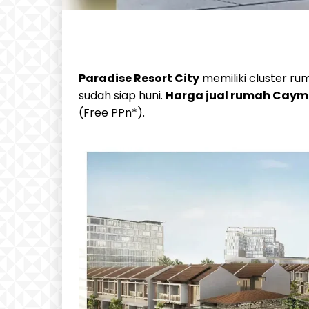
Paradise Resort City
memiliki cluster r
sudah siap huni.
Harga jual rumah Cayma
(Free PPn*).