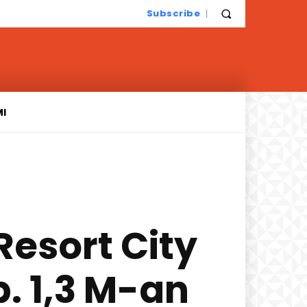
Subscribe
MI
esort City
. 1,3 M-an