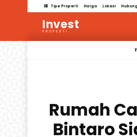
Tipe Properti
Harga
Lokasi
Hubung
Invest
PROPERTI
T
Rumah Cay
Bintaro S