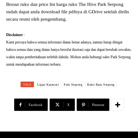
Brosur ruko dan price list harga ruko The Hive Park Serpong
sudah dapat anda download file pdfnya di GDrive setelah dirilis
secara resmi oleh pengembang.
Disclaimer
:
Kami percaya bahwa semua informasi diatas benar adanya, namun harap diingat
bahwa semua data yang diatas hanya bersifat ilustrasi saja dan dapat berubah sewaktu-
waktu tanpa pemberitahuan terlebih dahulu. Mohon anda hubungi sales Park Serpong
untuk mendapatkan informasi terbaru.
TAGS
Lippo Karawaci
Park Serpong
Ruko Baru Serpong
Facebook
X
Pinterest