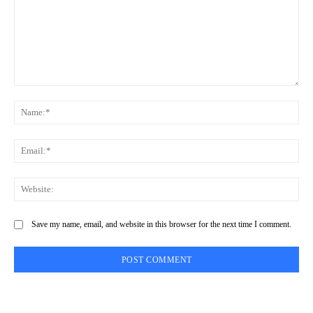
Comment:
Na
Ema
Web
Save my name, email, and website in this browser for the next time I comment.