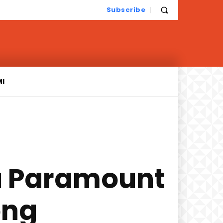
Subscribe
MI
u Paramount
ong