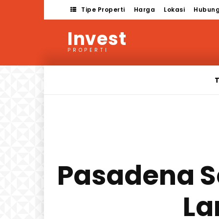
Tipe Properti
Harga
Lokasi
Hubung
Invest
PROPERTI
T
Pasadena S
La