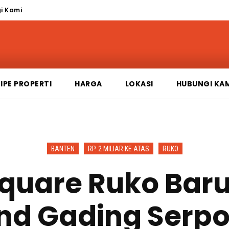
i Kami
IPE PROPERTI
HARGA
LOKASI
HUBUNGI KA
BANTEN
RP. 2 MILIAR KE ATAS
RUKO
quare Ruko Bar
nd Gading Serp