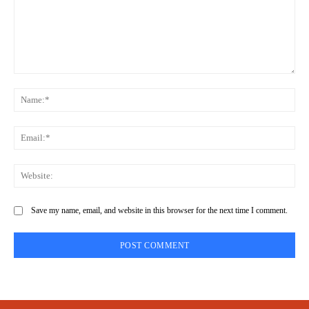
Comment:
Na
Ema
Web
Save my name, email, and website in this browser for the next time I comment.