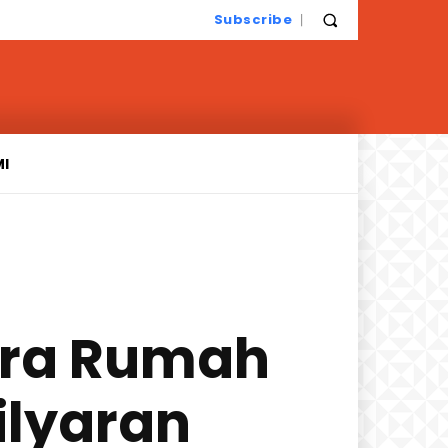
Subscribe
MI
era Rumah
ilyaran