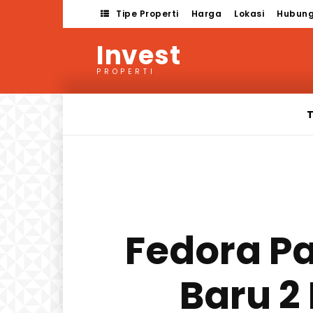
Tipe Properti
Harga
Lokasi
Hubung
Invest
PROPERTI
T
Fedora P
Baru 2