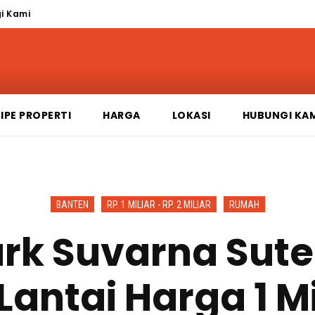
i Kami
IPE PROPERTI
HARGA
LOKASI
HUBUNGI KA
BANTEN
RP. 1 MILIAR - RP. 2 MILIAR
RUMAH
ark Suvarna Sut
 Lantai Harga 1 M