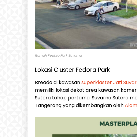
Rumah Fedora Park Suvarna
Lokasi Cluster Fedora Park
Breada di kawasan
superklaster Jati Suva
memiliki lokasi dekat area kawasan komer
Sutera tahap pertama. Suvarna Sutera mer
Tangerang yang dikembangkan oleh
Alam