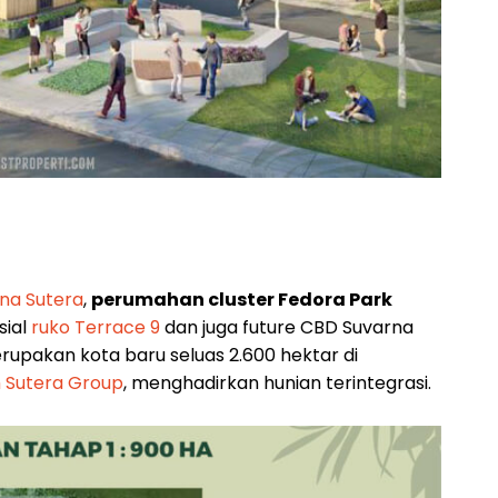
rna Sutera
,
perumahan cluster Fedora Park
sial
ruko Terrace 9
dan juga future CBD Suvarna
upakan kota baru seluas 2.600 hektar di
 Sutera Group
, menghadirkan hunian terintegrasi.