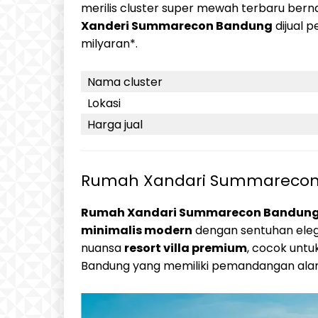
merilis cluster super mewah terbaru be
Xanderi Summarecon Bandung
dijual p
milyaran*.
Nama cluster
Lokasi
Harga jual
Rumah Xandari Summareco
Rumah Xandari Summarecon Bandun
minimalis modern
dengan sentuhan ele
nuansa
resort villa premium
, cocok unt
Bandung yang memiliki pemandangan ala