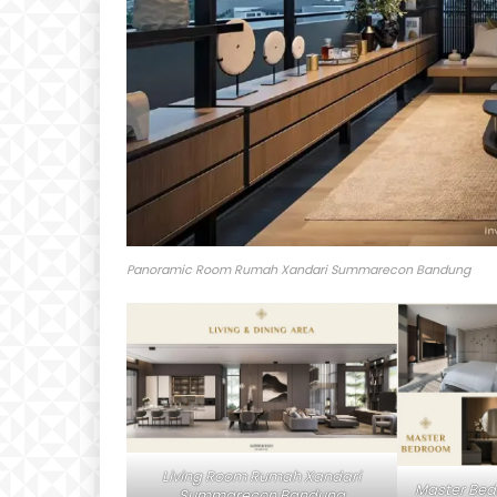
Panoramic Room Rumah Xandari Summarecon Bandung
Living Room Rumah Xandari
Master Be
Summarecon Bandung