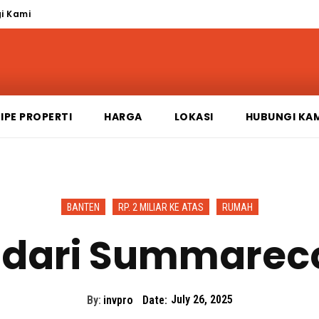
i Kami
IPE PROPERTI
HARGA
LOKASI
HUBUNGI KA
BANTEN
RP. 2 MILIAR KE ATAS
RUMAH
ndari Summare
By:
invpro
Date:
July 26, 2025