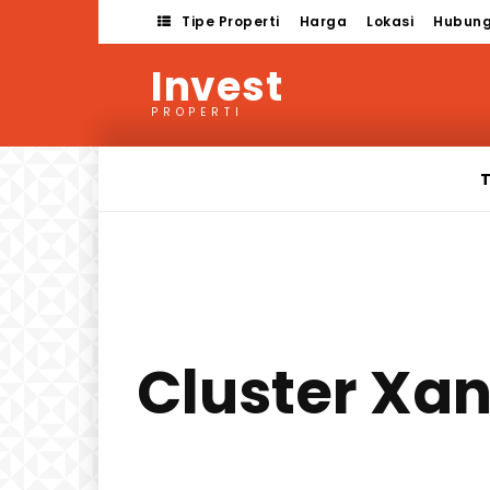
Tipe Properti
Harga
Lokasi
Hubung
Invest
PROPERTI
T
Cluster Xa