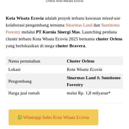
Orlens Kota Wisata Ecovia
Kota Wisata Ecovia
adalah proyek terbaru kawasan
mixed-use
kolaborasi pengembang ternama
Sinarmas Land
dan
Sumitomo
Forestry
melalui
PT Kurnia Sinergi Mas
. Launching perdana
cluster terbaru Kota Wisata Ecovia 2025 bernama
cluster Orlens
yang berlokasikan di mega
cluster Bravera
.
Nama perumahan
Cluster Orlens
Lokasi
Kota Wisata Ecovia
Sinarmas Land
&
Sumitomo
Pengembang
Forestry
Harga jual rumah
mulai Rp. 1,8 milyaran*
Whatsapp Sales Kota Wisata Ecovia