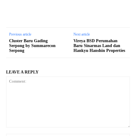
Previous article
Next article
Cluster Baru Gading
Vireya BSD Perumahan
Serpong by Summarecon
Baru Sinarmas Land dan
Serpong
Hankyu Hanshin Properties
LEAVE A REPLY
Comment: