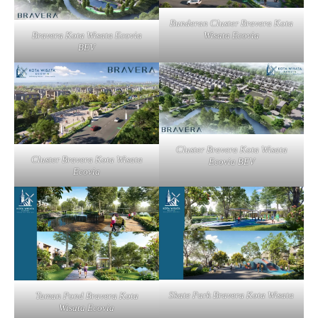
Bunderan Cluster Bravera Kota
Bravera Kota Wisata Ecovia
Wisata Ecovia
BEV
Cluster Bravera Kota Wisata
Cluster Bravera Kota Wisata
Ecovia BEV
Ecovia
Skate Park Bravera Kota Wisata
Taman Pond Bravera Kota
Wisata Ecovia