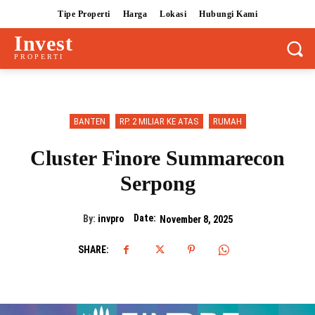
Tipe Properti
Harga
Lokasi
Hubungi Kami
Invest
PROPERTI
BANTEN
RP. 2 MILIAR KE ATAS
RUMAH
Cluster Finore Summarecon
Serpong
Date:
By:
invpro
November 8, 2025
SHARE: