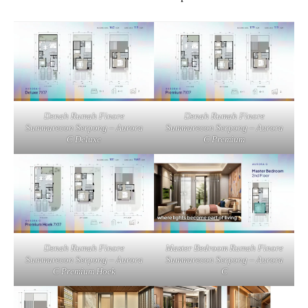
Denah Rumah Finore
Denah Rumah Finore
Summarecon Serpong – Aurora
Summarecon Serpong – Aurora
C Deluxe
C Premium
Denah Rumah Finore
Master Bedroom Rumah Finore
Summarecon Serpong – Aurora
Summarecon Serpong – Aurora
C Premium Hoek
C