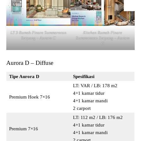
LT 3 Rumah Finore Summarecon
Kitchen Rumah Finore
Serpong – Aurora C
Summarecon Serpong – Aurora
C
Aurora D – Diffuse
Tipe Aurora D
Spesifikasi
LT: VAR / LB: 178 m2
4+1 kamar tidur
Premium Hoek 7×16
4+1 kamar mandi
2 carport
LT: 112 m2 / LB: 176 m2
4+1 kamar tidur
Premium 7×16
4+1 kamar mandi
2 carport