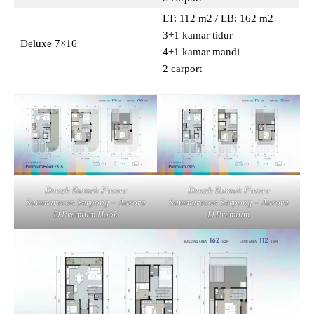
LT: 112 m2 / LB: 162 m2
3+1 kamar tidur
Deluxe 7×16
4+1 kamar mandi
2 carport
Denah Rumah Finore
Denah Rumah Finore
Summarecon Serpong – Aurora
Summarecon Serpong – Aurora
D Premium Hook
D Premium