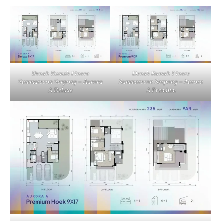
Denah Rumah Finore
Denah Rumah Finore
Summarecon Serpong – Aurora
Summarecon Serpong – Aurora
A Deluxe
A Premium