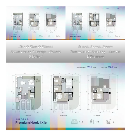
Denah Rumah Finore
Denah Rumah Finore
Summarecon Serpong – Aurora
Summarecon Serpong – Aurora
B Deluxe
B Premium