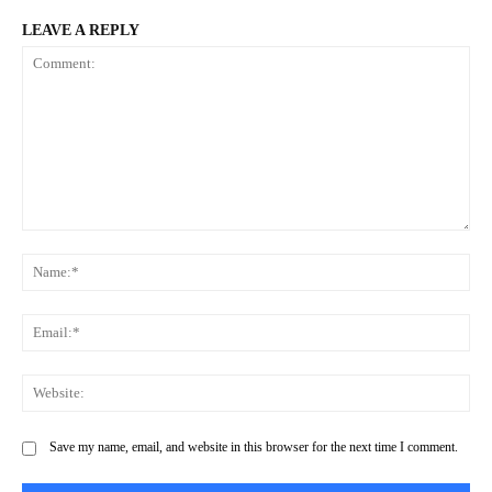
LEAVE A REPLY
Comment:
Na
Ema
Web
Save my name, email, and website in this browser for the next time I comment.