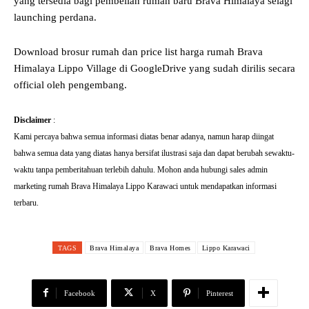
yang tersedia bagi pembelian rumah baru Brava Himalaya selagi
launching perdana.
Download brosur rumah dan price list harga rumah Brava
Himalaya Lippo Village di GoogleDrive yang sudah dirilis secara
official oleh pengembang.
Disclaimer
:
Kami percaya bahwa semua informasi diatas benar adanya, namun harap diingat
bahwa semua data yang diatas hanya bersifat ilustrasi saja dan dapat berubah sewaktu-
waktu tanpa pemberitahuan terlebih dahulu. Mohon anda hubungi sales admin
marketing rumah Brava Himalaya Lippo Karawaci untuk mendapatkan informasi
terbaru.
TAGS
Brava Himalaya
Brava Homes
Lippo Karawaci
Facebook
X
Pinterest