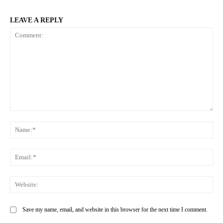
LEAVE A REPLY
Comment:
Na
Ema
Web
Save my name, email, and website in this browser for the next time I comment.