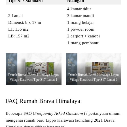
Tipe S17
Standard
Ruangan
4 kamar tidur
2 Lantai
3 kamar mandi
Dimensi: 8 x 17 m
1 ruang belajar
LT: 136 m2
1 powder room
LB: 157 m2
2 carport + kanopi
1 ruang pembantu
Denah Rumah Brava Himalaya Lippo
Denah Rumah Brava Himalaya Lippo
Village Karawaci Tipe S17 Lantai 1
Village Karawaci Tipe S17 Lantai 2
FAQ Rumah Brava Himalaya
Beberapa FAQ (
Frequently Asked Questions
) / pertanyaan umum
mengenai rumah baru Lippo Karawaci launching 2021 Brava
Himalaya dapat dilihat langsung: