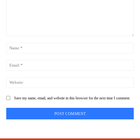
Comment:
Na
Ema
Web
Save my name, email, and website in this browser for the next time I comment.